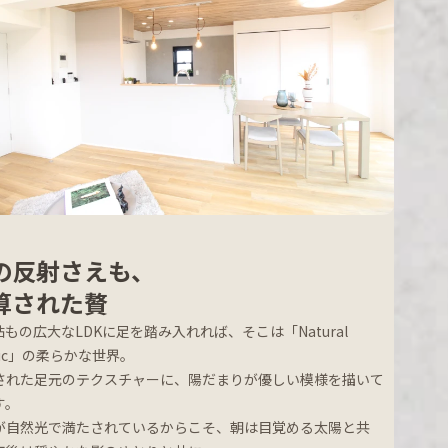
の反射さえも、
算された贅
1帖もの広大なLDKに足を踏み入れれば、そこは「Natural
dic」の柔らかな世界。
された足元のテクスチャーに、陽だまりが優しい模様を描いて
す。
が自然光で満たされているからこそ、朝は目覚める太陽と共