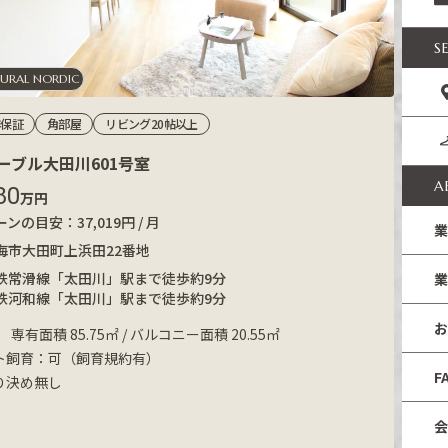
S
URAL NORDIC
年保証
角部屋
リビング20帖以上
ーブル大田川601号室
A
80
万円
ンの目安：37,019円 / 月
業
海市大田町上浜田22番地
鉄常滑線「太田川」駅まで徒歩約9分
業
鉄河和線「太田川」駅まで徒歩約9分
お
K 専有面積 85.75㎡ / バルコニー面積 20.55㎡
ト飼育：可（飼育規約有）
F
り決め無し
会