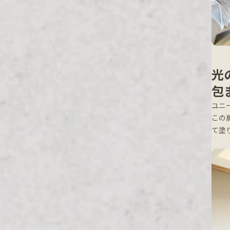
光
包
ユニ
この
て塗