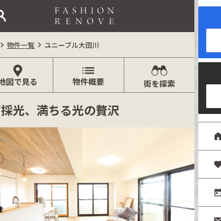
ログイン
新規入会
仲介業者はこちら

物件一覧

ユニーブル大田川
地図で見る
物件概要
街を探索
面採光、満ちる光の贅沢