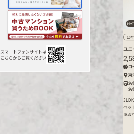
NAT
10
ユニ
スマートフォンサイトは
2,5
こちらからご覧ください
ロー
東
名
名
3LD
ペッ
※取