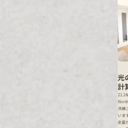
光
計
21.
Nor
洗練
いま
全室