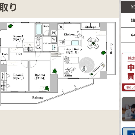
取り
R
購
中