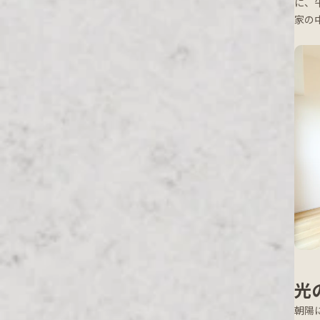
に、
家の
光
朝陽