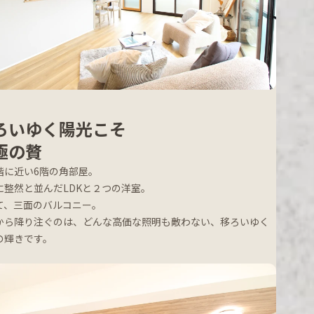
ろいゆく陽光こそ
極の贅
階に近い6階の角部屋。
に整然と並んだLDKと２つの洋室。
て、三面のバルコニー。
から降り注ぐのは、どんな高価な照明も敵わない、移ろいゆく
の輝きです。