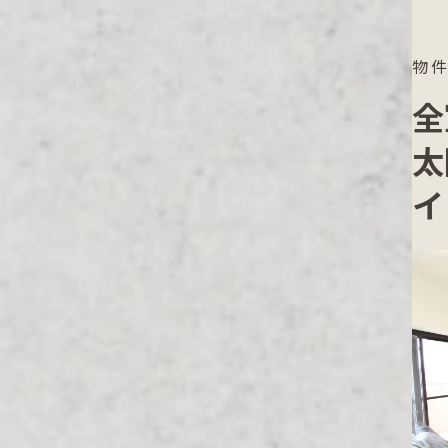
物
全
太
イ