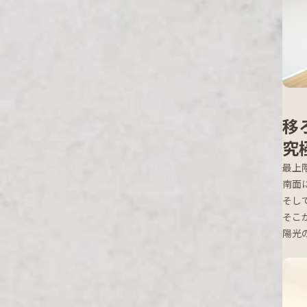
移
究
最上
南面
そし
そこ
陽光