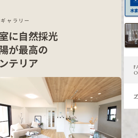
件ギャラリー
室に自然採光
陽が最高の
ンテリア
F
O
プ